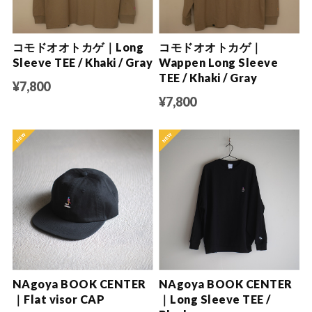
コモドオオトカゲ｜Long
コモドオオトカゲ｜
Sleeve TEE / Khaki / Gray
Wappen Long Sleeve
TEE / Khaki / Gray
¥7,800
¥7,800
NAgoya BOOK CENTER
NAgoya BOOK CENTER
｜Flat visor CAP
｜Long Sleeve TEE /