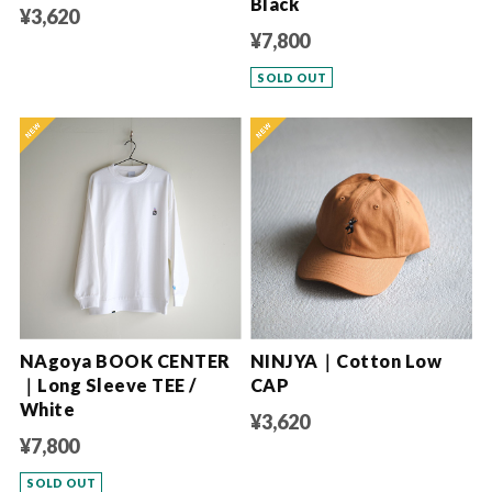
Black
¥3,620
¥7,800
SOLD OUT
NAgoya BOOK CENTER
NINJYA｜Cotton Low
｜Long Sleeve TEE /
CAP
White
¥3,620
¥7,800
SOLD OUT