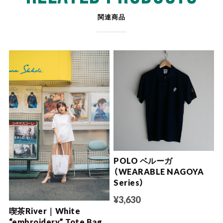
関連商品
POLO ベルーガ
（WEARABLE NAGOYA
Series）
¥3,630
喫茶River｜White
“embroidery” Tote Bag