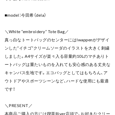
■model：今田希（dela）
＼White “embroidery” Tote Bag／
真っ白なトートバッグのセンターにはIwappenがデザイ
ンした“イチゴ”クリームソーダのイラストを大きく刺繍
しました。A4サイズが楽々入る容量約10Lのマチありト
ートバッグは重たいものを入れても安心感のある丈夫な
キャンバス生地です。エコバッグとしてはもちろん、ア
ウトドアやスポーツシーンなど、ハードな使用にも最適
です！
＼PRESENT／
本商品ご購入の方には喫茶River店頭で、お好きなクリー