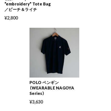
“embroidery” Tote Bag
／ピーチ＆ライチ
¥2,800
POLO ペンギン
（WEARABLE NAGOYA
Series）
¥3,630