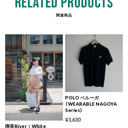
RELATED PRODUCTS
関連商品
POLO ベルーガ
（WEARABLE NAGOYA
Series）
¥3,630
喫茶River｜White