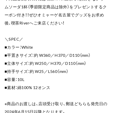
ムソーダ1杯（季節限定商品は除外）をプレゼントするク
ーポン付き！！ぜひオミャーゲ名古屋でグッズをお求め
後、喫茶Riverへご来店ください！
＼SPEC／
■カラー：White
■平置きサイズ：約 W360／H370／D110（mm）
■立体サイズ：約 W250／H370／D110（mm）
■持手サイズ：約 W25／L560（mm）
■容量：10L
■素材：綿100% 12オンス
※商品のお渡しは、店頭受け取り、郵送どちらも発売日の
2024年6月15日以降となります。