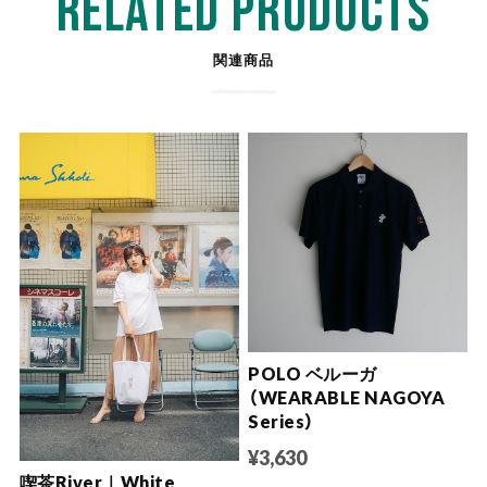
RELATED PRODUCTS
関連商品
POLO ベルーガ
（WEARABLE NAGOYA
Series）
¥3,630
喫茶River｜White