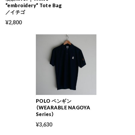
“embroidery” Tote Bag
／イチゴ
¥2,800
POLO ペンギン
（WEARABLE NAGOYA
Series）
¥3,630