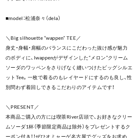
■model：松浦奈々（dela）
＼Big silhouette “wappen” TEE／
身丈・身幅・肩幅のバランスにこだわった抜け感が魅力
のボディに、Iwappenがデザインした“メロン”クリーム
ソーダのワッペンをさりげなく縫いつけたビッグシルエ
ットTee。一枚で着るのもレイヤードにするのも良し、性
別問わず着回しできるこだわりのアイテムです！
＼PRESENT／
本商品ご購入の方には喫茶River店頭で、お好きなクリー
ムソーダ1杯（季節限定商品は除外）をプレゼントするク
ーポン付き！！ぜひオミャーゲ名古屋でグッズをお求め